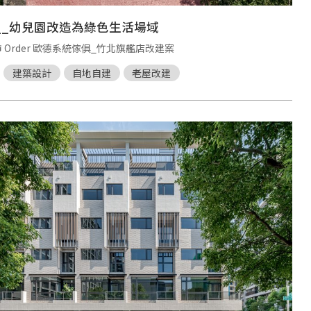
__幼兒園改造為綠色生活場域
 Order 歐德系統傢俱_竹北旗艦店改建案
建築設計
自地自建
老屋改建