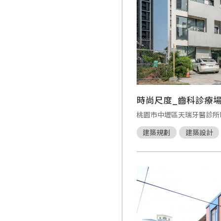
時尚尺度_齒科診療
桃園市中壢區天瑞牙醫診所berô
建築規劃
建築設計