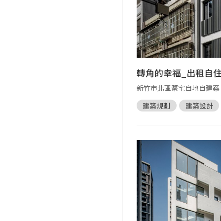
轉角的幸福_出租自
新竹市北區蔡宅自地自建案
建築規劃
建築設計