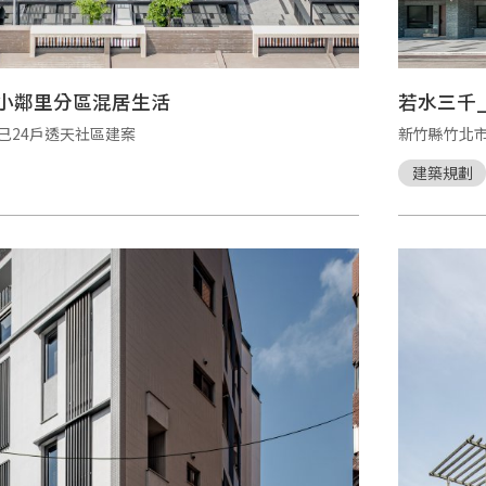
區小鄰里分區混居生活
若水三千
己24戶透天社區建案
新竹縣竹北
建築規劃