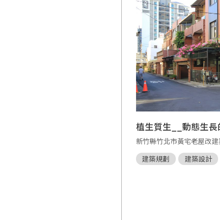
植生質生__動態生
新竹縣竹北市黃宅老屋改建
建築規劃
建築設計