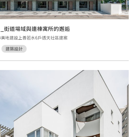
__街道場域與連棟寓所的邂逅
市美地建設上善若水6戶透天社區建案
建築設計