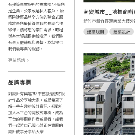
有建築專業服務的需求嗎?不管您
是企業，公家或是私人客戶， 原
漸變城市__地標商辦
築院建築品牌全方位的整合式服
新竹市新竹客運商業大樓外
務將是您最值得信賴的長期合作
夥伴，請將您的案件需求，時程
建築規劃
建築設計
與基本資訊提供給我們，我們將
有專人盡速與您聯繫，為您提供
我們最專業的服務。
專業諮詢
品牌專欄
對設計有興趣嗎?不管您是想將設
計作品分享給大家，或是希望了
解一些有趣的設計資訊，都歡迎
加入本平台的開放式專欄，成為
平台的專欄創作者或讀者，讓我
們一起將自己關心與正在實踐的
設計故事分享給大家!