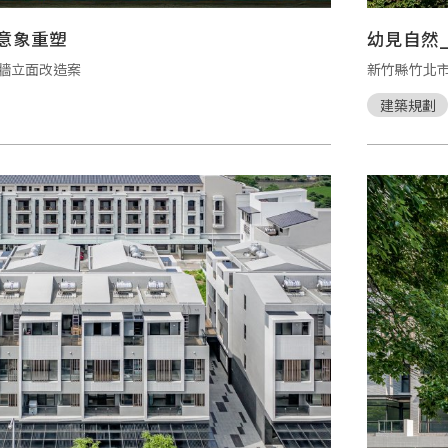
意象重塑
幼見自然
牆立面改造案
新竹縣竹北市
建築規劃